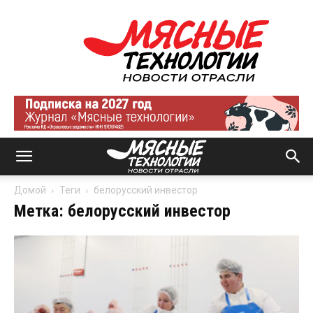
Мясные
технологии
|
Новости
отрасли
Домой
Теги
белорусский инвестор
Метка: белорусский инвестор