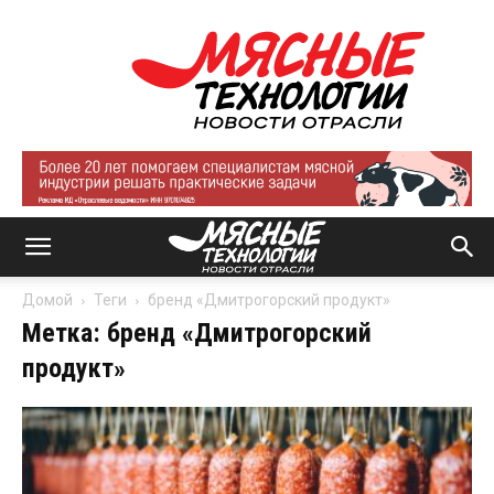
Мясные
технологии
|
Новости
отрасли
Домой
Теги
бренд «Дмитрогорский продукт»
Метка: бренд «Дмитрогорский
продукт»