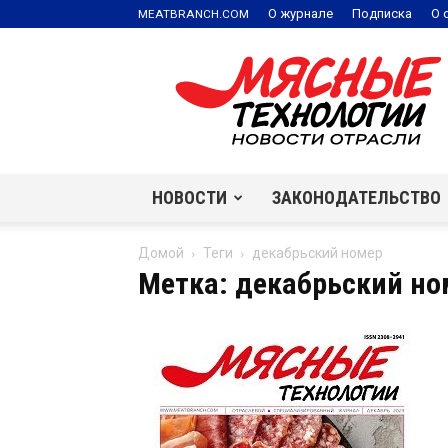
.
О журнале
Подписка
О 
MEATBRANCH
COM
Мясные
технологии
|
Новости
отрасли
НОВОСТИ
ЗАКОНОДАТЕЛЬСТВО
Домой
Теги
декабрьский номер
Метка: декабрьский но