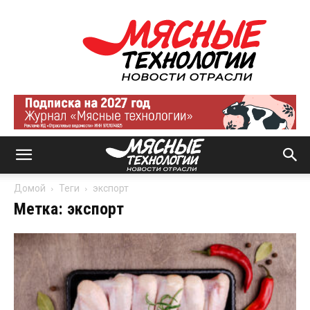
Мясные
технологии
|
Новости
отрасли
Домой
Теги
экспорт
Метка: экспорт