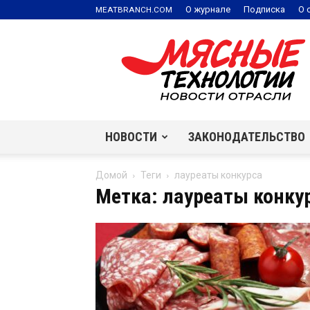
.
О журнале
Подписка
О 
MEATBRANCH
COM
Мясные
технологии
|
Новости
отрасли
НОВОСТИ
ЗАКОНОДАТЕЛЬСТВО
Домой
Теги
лауреаты конкурса
Метка: лауреаты конку