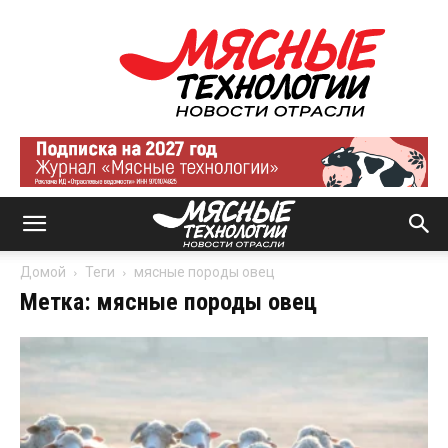
Мясные
технологии
|
Новости
отрасли
Домой
Теги
мясные породы овец
Метка: мясные породы овец