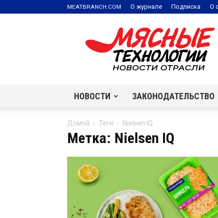
.
О журнале
Подписка
О 
MEATBRANCH
COM
Мясные
технологии
|
Новости
отрасли
НОВОСТИ
ЗАКОНОДАТЕЛЬСТВО
Домой
Теги
Nielsen IQ
Метка: Nielsen IQ