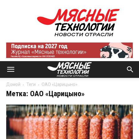
Мясные
технологии
|
Новости
отрасли
Домой
Теги
ОАО «Царицыно»
Метка: ОАО «Царицыно»