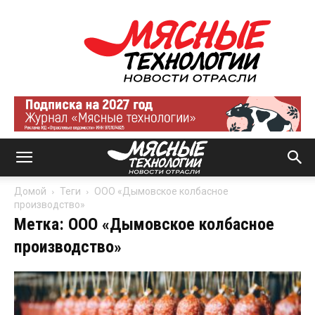
Мясные
технологии
|
Новости
отрасли
Домой
Теги
ООО «Дымовское колбасное
производство»
Метка: ООО «Дымовское колбасное
производство»