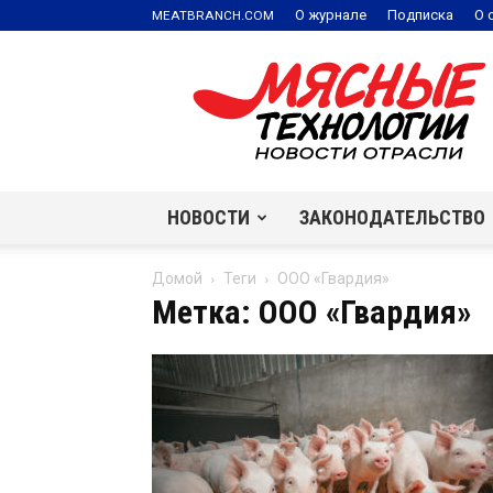
.
О журнале
Подписка
О 
MEATBRANCH
COM
Мясные
технологии
|
Новости
отрасли
НОВОСТИ
ЗАКОНОДАТЕЛЬСТВО
Домой
Теги
ООО «Гвардия»
Метка: ООО «Гвардия»