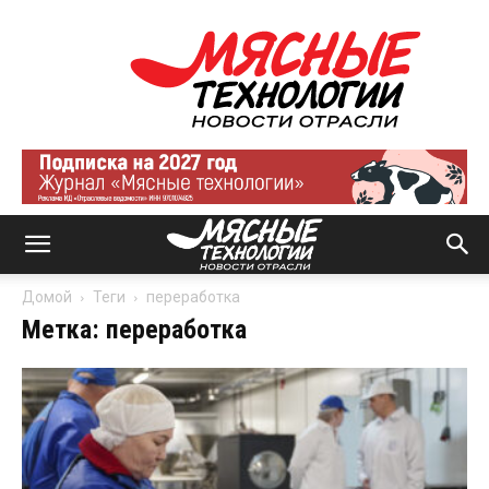
Мясные
технологии
|
Новости
отрасли
Домой
Теги
переработка
Метка: переработка