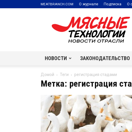
.
О журнале
Подписка
О 
MEATBRANCH
COM
Мясные
технологии
|
Новости
отрасли
НОВОСТИ
ЗАКОНОДАТЕЛЬСТВО
Домой
Теги
регистрация стадами
Метка: регистрация ст