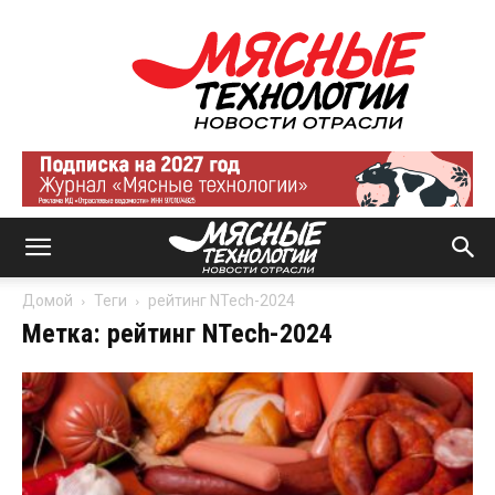
Мясные
технологии
|
Новости
отрасли
Домой
Теги
рейтинг NTech-2024
Метка: рейтинг NTech-2024