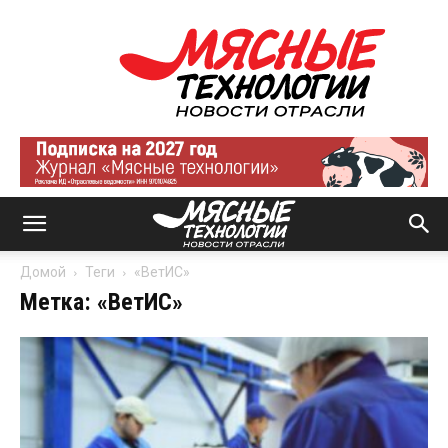
Мясные
технологии
|
Новости
отрасли
Домой
Теги
«ВетИС»
Метка: «ВетИС»