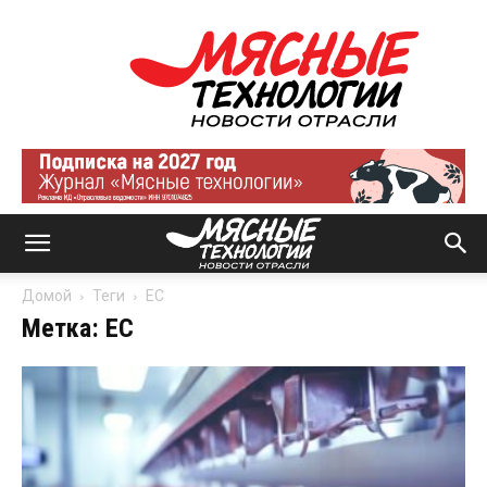
Мясные
технологии
|
Новости
отрасли
Домой
Теги
ЕС
Метка: ЕС