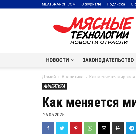
.
О журнале
Подписка
О 
MEATBRANCH
COM
Мясные
технологии
|
Новости
отрасли
НОВОСТИ
ЗАКОНОДАТЕЛЬСТВО
Домой
Аналитика
Как меняется мировая
АНАЛИТИКА
Как меняется м
26.05.2025