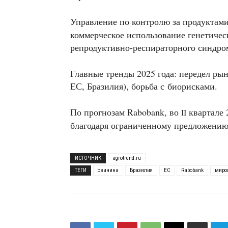
Управление по контролю за продуктам
коммерческое использование генетиче
репродуктивно-респираторного синдро
Главные тренды 2025 года: передел ры
ЕС, Бразилия), борьба с биорисками.
По прогнозам Rabobank, во
квартале 
II
благодаря ограниченному предложению
ИСТОЧНИК
agrotrend.ru
ТЕГИ
свинина
Бразилия
ЕС
Rabobank
миро