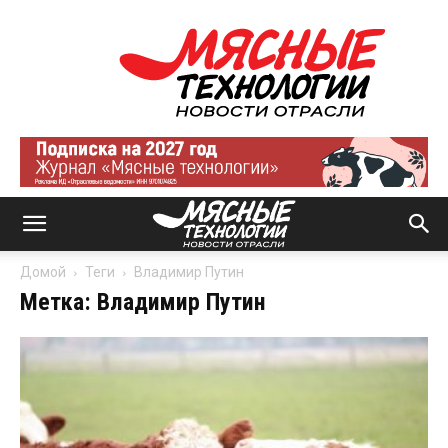
Мясные
технологии
|
Новости
отрасли
Домой
Теги
Владимир Путин
Метка: Владимир Путин