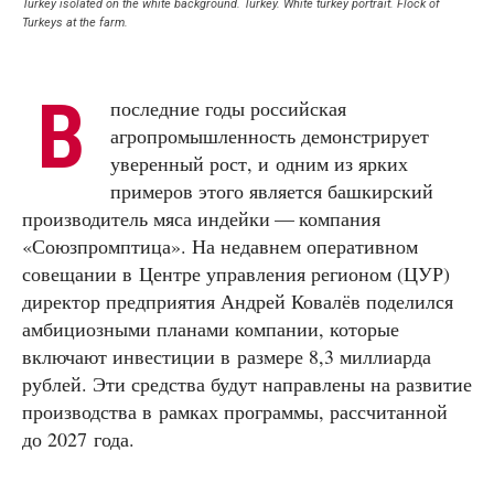
Turkey isolated on the white background. Turkey. White turkey portrait. Flock of
Turkeys at the farm.
В
последние годы российская
агропромышленность демонстрирует
уверенный рост, и одним из ярких
примеров этого является башкирский
производитель мяса индейки — компания
«Союзпромптица». На недавнем оперативном
совещании в Центре управления регионом (ЦУР)
директор предприятия Андрей Ковалёв поделился
амбициозными планами компании, которые
включают инвестиции в размере 8,3 миллиарда
рублей. Эти средства будут направлены на развитие
производства в рамках программы, рассчитанной
до 2027 года.