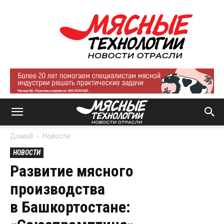
Мясные
технологии
|
Новости
отрасли
Домой
Новости
НОВОСТИ
Развитие мясного
производства
в Башкортостане: