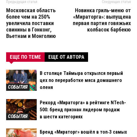
Предыдущая статья
Следующая статья
Московская область
Новинка гриль-меню от
более чем на 250%
«Мираторга»: выпущена
увеличила поставки
первая партия говяжьих
свинины в Гонконг,
колбасок барбекю
Вьетнам и Монголию
ЕЩЕ ПО ТЕМЕ
ЕЩЕ ОТ АВТОРА
В столице Таймыра открылся первый
цех по переработке мяса домашнего
СОБЫТИЯ
оленя
Рекорд «Мираторга» в рейтинге NTech-
500: бренд признан лидером продаж
СОБЫТИЯ
в шести категориях
Бренд «Мираторг» вошёл в топ‑3 самых