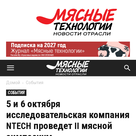
Мясные
технологии
|
Новости
отрасли
Домой
События
СОБЫТИЯ
5 и 6 октября
исследовательская компания
проведет
мясной
NTECH
II