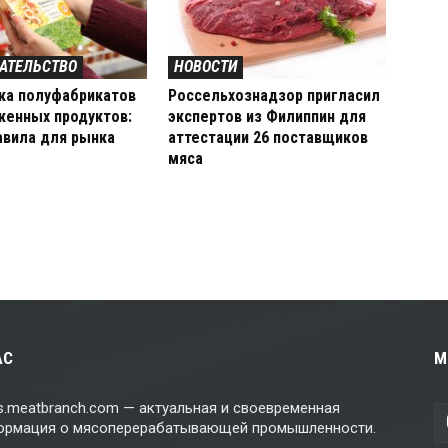
АТЕЛЬСТВО
НОВОСТИ
ка полуфабрикатов
Россельхознадзор пригласил
женных продуктов:
экспертов из Филиппин для
авила для рынка
аттестации 26 поставщиков
мяса
АС
М
.meatbranch.com — актуальная и своевременная
ормация о мясоперерабатывающей промышленности.