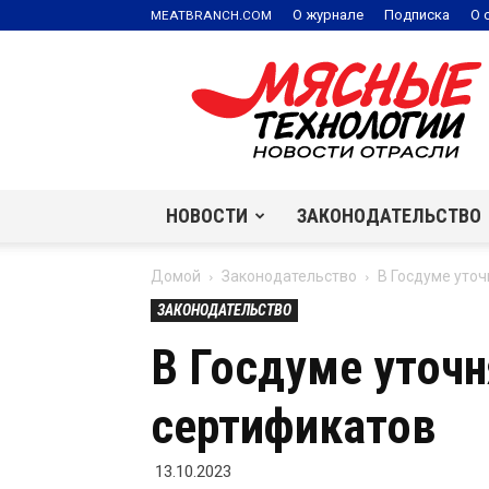
.
О журнале
Подписка
О 
MEATBRANCH
COM
Мясные
технологии
|
Новости
отрасли
НОВОСТИ
ЗАКОНОДАТЕЛЬСТВО
Домой
Законодательство
В Госдуме уто
ЗАКОНОДАТЕЛЬСТВО
В Госдуме уточ
сертификатов
13.10.2023