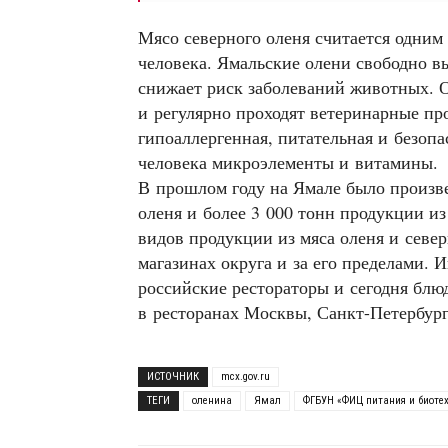
Мясо северного оленя считается одним
человека. Ямальские олени свободно в
снижает риск заболеваний животных. 
и регулярно проходят ветеринарные пр
гипоаллергенная, питательная и безоп
человека микроэлементы и витамины.
В прошлом году на Ямале было произве
оленя и более 3 000 тонн продукции и
видов продукции из мяса оленя и севе
магазинах округа и за его пределами. 
российские рестораторы и сегодня блю
в ресторанах Москвы, Санкт-Петербург
ИСТОЧНИК
mcx.gov.ru
ТЕГИ
оленина
Ямал
ФГБУН «ФИЦ питания и биоте