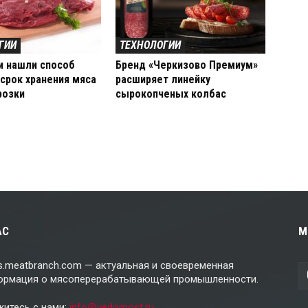
ГИИ
ТЕХНОЛОГИИ
и нашли способ
Бренд «Черкизово Премиум»
срок хранения мяса
расширяет линейку
розки
сырокопченых колбас
АС
М
.meatbranch.com — актуальная и своевременная
ормация о мясоперерабатывающей промышленности.
житесь с нами:
info@vedomost.ru