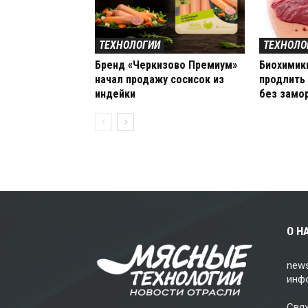
ТЕХНОЛОГИИ
ТЕХНОЛО
Бренд «Черкизово Премиум»
Биохимик
начал продажу сосисок из
продлить 
индейки
без замо
О Н
news
инф
Свя