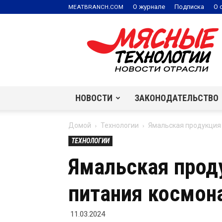
.
О журнале
Подписка
О 
MEATBRANCH
COM
Мясные
технологии
|
Новости
отрасли
НОВОСТИ
ЗАКОНОДАТЕЛЬСТВО
Домой
Технологии
Ямальская продукция 
ТЕХНОЛОГИИ
Ямальская прод
питания космон
11.03.2024