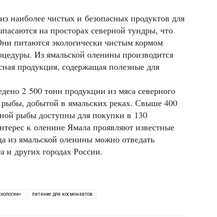
 из наиболее чистых и безопасных продуктов для
ыпасаются на просторах северной тундры, что
Они питаются экологически чистым кормом
оцедуры. Из ямальской оленины производится
асная продукция, содержащая полезные для
дено 2 500 тонн продукции из мяса северного
з рыбы, добытой в ямальских реках. Свыше 400
рной рыбы доступны для покупки в 130
Интерес к оленине Ямала проявляют известные
да из ямальской оленины можно отведать
а и других городах России.
хнологии»
питание для космонавтов