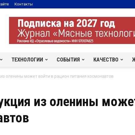
сайте
Контакты
ТЕХНОЛОГИИ
СОБЫТИЯ
КАЧЕСТВО
из оленины может войти в рацион питания космонавтов
укция из оленины может
автов