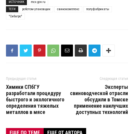
ИСТОЧНИК
mcx.gov.ru
ТЕГИ
роботом-упаковщик
свинокомплекс
полуфабрикаты
"Сибагро"
Предыдущая статья
Следующая статья
Химики СПбГУ
Эксперты
разработали процедуру
свиноводческой отрасли
быстрого и экологичного
обсудили в Томске
определения тяжелых
применение наилучших
металлов в мясе
доступных технологий
ЕЩЕ ПО ТЕМЕ
ЕЩЕ ОТ АВТОРА