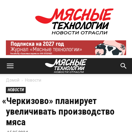
Мясные
технологии
|
Новости
отрасли
Домой
Новости
НОВОСТИ
«
Черкизово» планирует
увеличивать производство
мяса