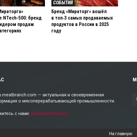
СОБЫТИЯ
Мираторга»
Бренд «Мираторг» вошёл
е NTech-500: бренд
в топ‑3 самых продаваемых
лидером продаж
продуктов в России в 2025
атегориях
году
АС
М
.meatbranch.com — актуальная и своевременная
ормация о мясоперерабатывающей промышленности.
житесь с нами:
info@vedomost.ru
На главную