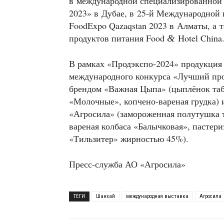
в международной специализированной
2023» в Дубае, в 25‑й Международно
FoodExpo Qazaqstan 2023 в Алматы, а
продуктов питания Food
Hotel China
&
В рамках «Продэкспо-2024» продукци
международного конкурса «Лучший про
брендом «Важная Цыпа» (цыплёнок таб
«Молочные», копчено-вареная грудка) 
«Агросила» (замороженная полутушка т
вареная колбаса «Балычковая», пастер
«Тильзитер» жирностью 45%).
Пресс-служба АО «Агросила»
ТЕГИ
Шанхай
международная выставка
Агросила