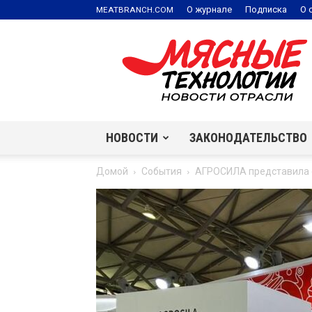
.
О журнале
Подписка
О 
MEATBRANCH
COM
Мясные
технологии
|
Новости
отрасли
НОВОСТИ
ЗАКОНОДАТЕЛЬСТВО
Домой
События
АГРОСИЛА представила с