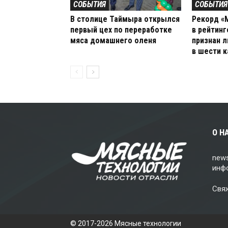
СОБЫТИЯ
СОБЫТИЯ
В столице Таймыра открылся
Рекорд «
первый цех по переработке
в рейтинг
мяса домашнего оленя
признан 
в шести к
О Н
news
инф
Свя
© 2017-2026 Мясные технологии