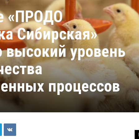
е «ПРОДО
ка Сибирская»
 высокий уровень
чества
венных процессов