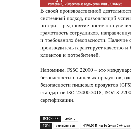
В своей производственной деятельнос
системный подход, позволяющий успеш
потери. Предприятие постоянно увели
грамотность сотрудников, направленн
и требованиях безопасности. Наличие
производитель гарантирует качество и
клиентов и потребителей.
Напомним,
22000 – это междунар
FSSC
безопасностью пищевых продуктов, од
безопасности пищевых продуктов (
GFS
стандартов
22000:2018,
/
2200
ISO
ISO
TS
сертификации.
ИСТОЧНИК
prodo.ru
ТЕГИ
сертификация
«ПРОДО Птицефабрика Сибирска