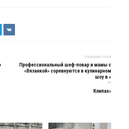
Следующая статья
о
Профессиональный шеф-повар и мамы с
«Вязанкой» соревнуются в кулинарном
шоу в «
VK
Клипах»