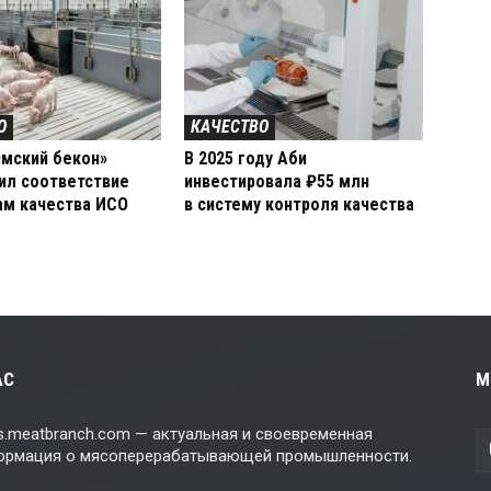
О
КАЧЕСТВО
мский бекон»
В 2025 году Аби
ил соответствие
инвестировала ₽55 млн
ам качества ИСО
в систему контроля качества
АС
М
.meatbranch.com — актуальная и своевременная
ормация о мясоперерабатывающей промышленности.