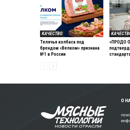
КАЧЕСТВО
КАЧЕСТВ
Телячья колбаса под
«ПРОДО О
брендом «Велком» признана
подтверд
№1 в России
стандарт
О Н
news
инф