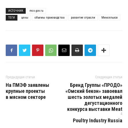
ИСТОЧНИК
mcx.gov.ru
ТЕГИ
цены
объемы производства
развитие отрасли
Минсельхоз
Предыдущая статья
Следующая статья
На ПМЭФ заявлены
Бренд Группы «ПРОДО»
крупные проекты
«Омский бекон» завоевал
в мясном секторе
шесть золотых медалей
дегустационного
конкурса выставки Meat
&
Poultry Industry Russia