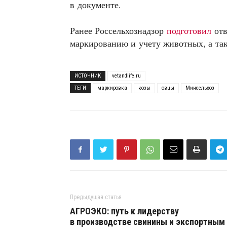
в документе.
Ранее Россельхознадзор
подготовил
от
маркированию и учету животных, а так
ИСТОЧНИК
vetandlife.ru
ТЕГИ
маркировка
козы
овцы
Минсельхоз
Предыдущая статья
АГРОЭКО: путь к лидерству
в производстве свинины и экспортным