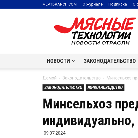
.
О журнале
Подписка
О 
MEATBRANCH
COM
Мясные
технологии
|
Новости
отрасли
НОВОСТИ
ЗАКОНОДАТЕЛЬСТВО
Домой
Законодательство
Минсельхоз пр
ЗАКОНОДАТЕЛЬСТВО
ЖИВОТНОВОДСТВО
Минсельхоз пре
индивидуально, 
09.07.2024