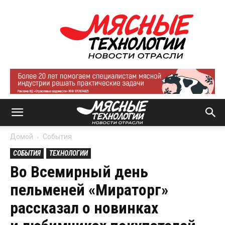
Мясные
технологии
|
Новости
отрасли
Домой
События
СОБЫТИЯ
ТЕХНОЛОГИИ
Во Всемирный день
пельменей «Мираторг»
рассказал о новинках