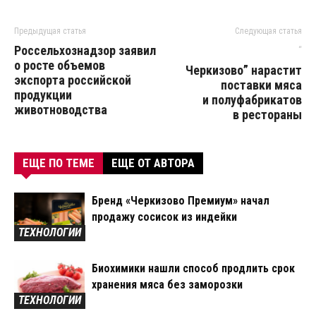
Предыдущая статья
Следующая статья
Россельхознадзор заявил
“
о росте объемов
Черкизово” нарастит
экспорта российской
поставки мяса
продукции
и полуфабрикатов
животноводства
в рестораны
ЕЩЕ ПО ТЕМЕ
ЕЩЕ ОТ АВТОРА
Бренд «Черкизово Премиум» начал
продажу сосисок из индейки
ТЕХНОЛОГИИ
Биохимики нашли способ продлить срок
хранения мяса без заморозки
ТЕХНОЛОГИИ