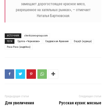
замещает дорогостоящее красное мясо,
разрешенное на халяльных рынках», — отмечает
Наталья Бартновская.
ИСТОЧНИК
cherkizovo-group.com
ТЕГИ
Группа «Черкизово»
Саудовская Араваия
Dajajti (курица)
Pava-Pava (индейка)
Предыдущая статья
Следующая статья
Для увеличения
Русская кухня: мясные