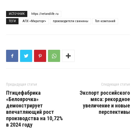
ИСТОЧНИК
https://vetandlife.ru
ТЕГИ
АПХ «Мираторг»
производители свинины
Топ компаний
Предыдущая статья
Следующая статья
Птицефабрика
Экспорт российского
«Белоярочка»
мяса: рекордное
демонстрирует
увеличение и новые
впечатляющий рост
перспективы
производства на 10,72%
в 2024 году