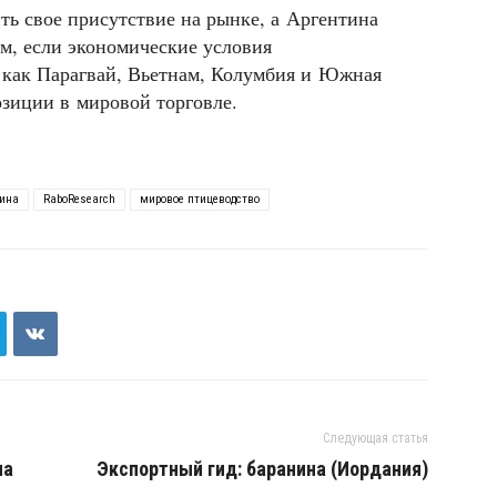
ть свое присутствие на рынке, а Аргентина
м, если экономические условия
 как Парагвай, Вьетнам, Колумбия и Южная
озиции в мировой торговле.
ина
RaboResearch
мировое птицеводство
Следующая статья
ма
Экспортный гид: баранина (Иордания)