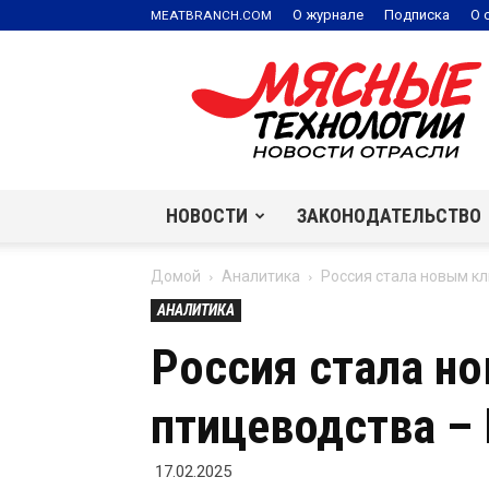
.
О журнале
Подписка
О 
MEATBRANCH
COM
Мясные
технологии
|
Новости
отрасли
НОВОСТИ
ЗАКОНОДАТЕЛЬСТВО
Домой
Аналитика
Россия стала новым к
АНАЛИТИКА
Россия стала н
птицеводства –
17.02.2025