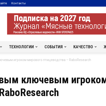
сайте
Контакты
ТЕХНОЛОГИИ
СОБЫТИЯ
КАЧЕСТВО
лючевым игроком мирового птицеводства – RaboResearch
овым ключевым игроко
 RaboResearch