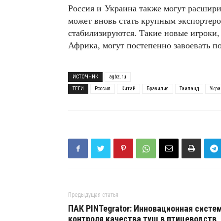
Россия и Украина также могут расшири
может вновь стать крупным экспортеро
стабилизируются. Такие новые игроки,
Африка, могут постепенно завоевать п
ИСТОЧНИК
agbz.ru
ТЕГИ
Россия
Китай
Бразилия
Таиланд
Укра
Предыдущая статья
ПАК PINTegrator: Инновационная систе
контроля качества туш в птицеводств