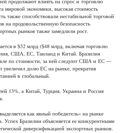
ней продолжают влиять на спрос и торговлю
ста мировой экономики, высокая стоимость
ть также способствовали нестабильной торговой
ов на продовольственную безопасность
ортных рынков также замедлили рост.
ется в $32 млрд ($48 млрд, включая торговлю
илия, США, ЕС, Таиланд и Китай. Бразилия
овле по стоимости, за ней следуют США и ЕС —
it увеличил долю ЕС на рынке, превратив
танией в глобальный.
лей 13%, а Китай, Турция, Украина и Россия
в.
«выделяется как явный победитель» на рынке
. Успех Бразилии объясняется ее конкурентными
егической диверсификацией экспортных рынков.