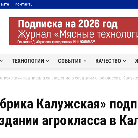
сайте
Контакты
ТЕХНОЛОГИИ
СОБЫТИЯ
КАЧЕСТВО
лужская» подписала соглашение о создании агрокласса в Калужс
брика Калужская» подп
здании агрокласса в К