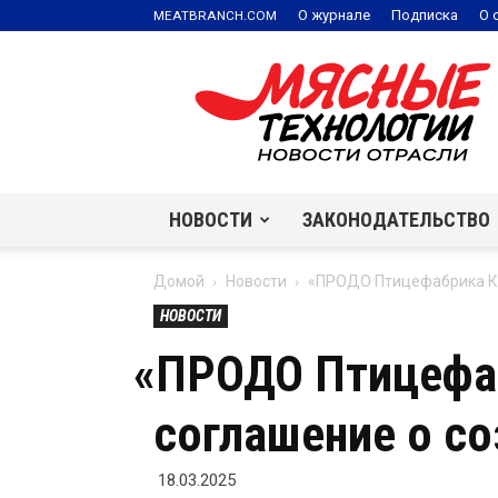
.
О журнале
Подписка
О 
MEATBRANCH
COM
Мясные
технологии
|
Новости
отрасли
НОВОСТИ
ЗАКОНОДАТЕЛЬСТВО
Домой
Новости
«ПРОДО Птицефабрика Ка
НОВОСТИ
«
ПРОДО Птицефа
соглашение о со
18.03.2025