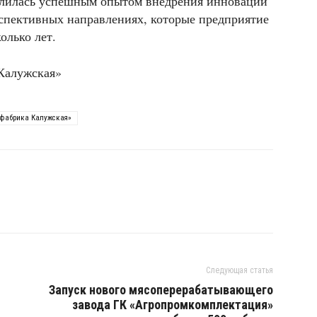
елилась успешным опытом внедрения инноваций
ерспективных направлениях, которые предприятие
олько лет.
Калужская»
фабрика Калужская»
Следующая статья
Запуск нового мясоперерабатывающего
завода ГК «Агропромкомплектация»