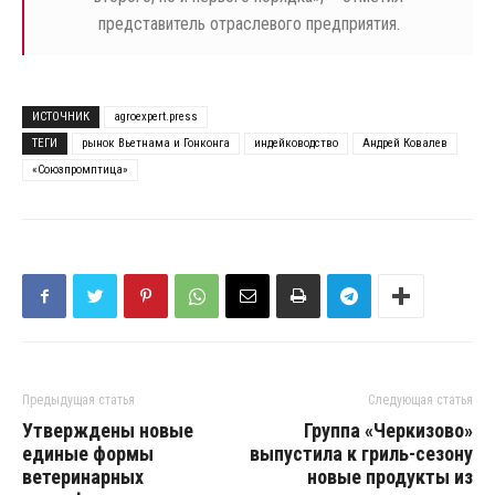
представитель отраслевого предприятия.
ИСТОЧНИК
agroexpert.press
ТЕГИ
рынок Вьетнама и Гонконга
индейководство
Андрей Ковалев
«Союзпромптица»
Предыдущая статья
Следующая статья
Утверждены новые
Группа «Черкизово»
единые формы
выпустила к гриль-сезону
ветеринарных
новые продукты из