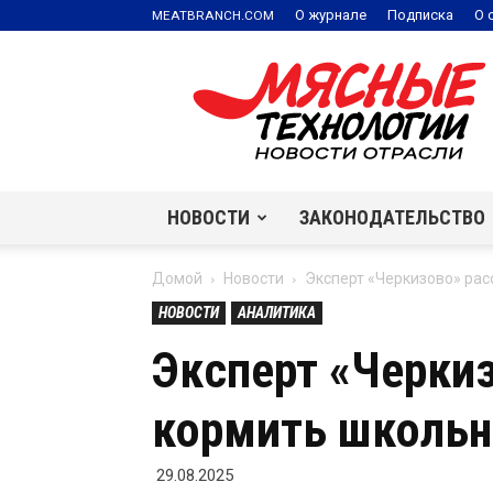
.
О журнале
Подписка
О 
MEATBRANCH
COM
Мясные
технологии
|
Новости
отрасли
НОВОСТИ
ЗАКОНОДАТЕЛЬСТВО
Домой
Новости
Эксперт «Черкизово» рас
НОВОСТИ
АНАЛИТИКА
Эксперт «Черки
кормить школьн
29.08.2025