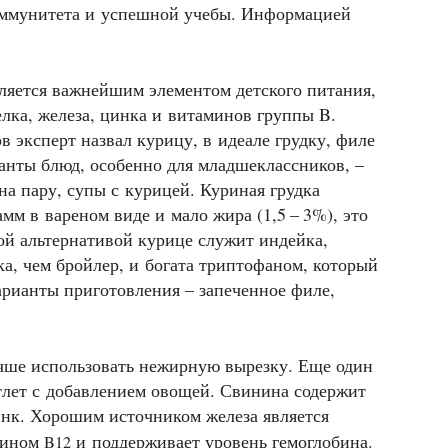
иммунитета и успешной учебы. Информацией
ляется важнейшим элементом детского питания,
лка, железа, цинка и витаминов группы B.
 эксперт назвал курицу, в идеале грудку, филе
анты блюд, особенно для младшеклассников, –
на пару, супы с курицей. Куриная грудка
амм в вареном виде и мало жира (1,5 – 3%), это
ной альтернативой курице служит индейка,
ка, чем бройлер, и богата триптофаном, который
рианты приготовления – запеченное филе,
учше использовать нежирную вырезку. Еще один
тлет с добавлением овощей. Свинина содержит
цинк. Хорошим источником железа является
амином
и поддерживает уровень гемоглобина.
B12