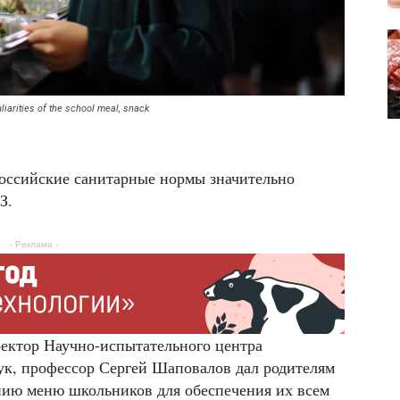
liarities of the school meal, snack
российские санитарные нормы значительно
З.
- Реклама -
ректор Научно-испытательного центра
ук, профессор Сергей Шаповалов дал родителям
нию меню школьников для обеспечения их всем