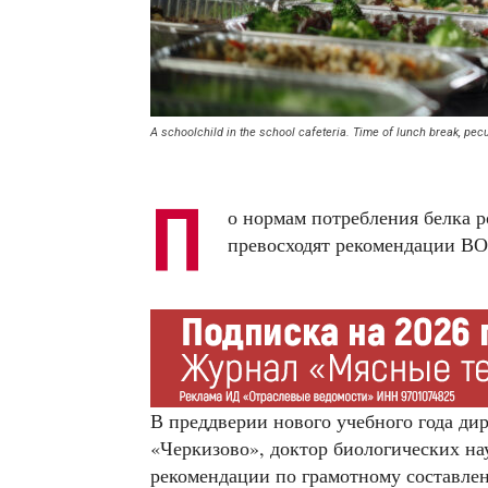
A schoolchild in the school cafeteria. Time of lunch break, pecu
П
о нормам потребления белка 
превосходят рекомендации ВО
В преддверии нового учебного года ди
«Черкизово», доктор биологических на
рекомендации по грамотному составле