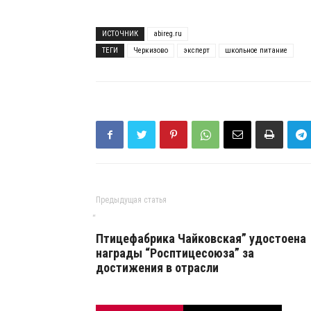
ИСТОЧНИК
abireg.ru
ТЕГИ
Черкизово
эксперт
школьное питание
Предыдущая статья
“
Птицефабрика Чайковская” удостоена
награды “Росптицесоюза” за
достижения в отрасли