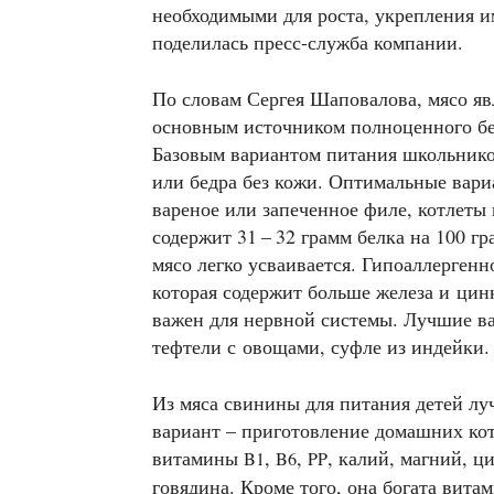
необходимыми для роста, укрепления 
поделилась пресс-служба компании.
По словам Сергея Шаповалова, мясо яв
основным источником полноценного бе
Базовым вариантом питания школьников
или бедра без кожи. Оптимальные вари
вареное или запеченное филе, котлеты 
содержит 31 – 32 грамм белка на 100 гр
мясо легко усваивается. Гипоаллерген
которая содержит больше железа и цин
важен для нервной системы. Лучшие ва
тефтели с овощами, суфле из индейки.
Из мяса свинины для питания детей л
вариант – приготовление домашних ко
витамины
,
,
, калий, магний, 
B1
B6
PP
говядина. Кроме того, она богата вит