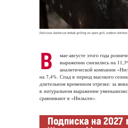
Delicious barbecue kebab grilling on open grill, outdoor kitche
В
мае-августе этого года розни
выражении снизились на 11,3
аналитической компании «Нил
на 7,4%. Спад в период высокого сезон
длительном временном отрезке: за янв
в натуральном выражении уменьшились 
сравнивают в «Нильсен».