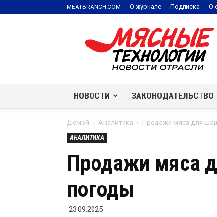
.
О журнале
Подписка
О 
MEATBRANCH
COM
Мясные
технологии
|
Новости
отрасли
НОВОСТИ
ЗАКОНОДАТЕЛЬСТВО
Домой
Аналитика
Продажи мяса для шаш
АНАЛИТИКА
Продажи мяса д
погоды
23.09.2025