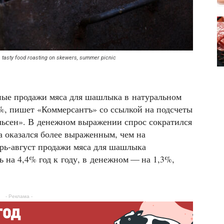
n. tasty food roasting on skewers, summer picnic
чные продажи мяса для шашлыка в натуральном
%, пишет «Коммерсантъ» со ссылкой на подсчеты
ьсен». В денежном выражении спрос сократился
а оказался более выраженным, чем на
арь-август продажи мяса для шашлыка
на 4,4% год к году, в денежном — на 1,3%,
- Реклама -