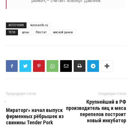
рынке»,— считает Альберт Давлеев.
ИСТОЧНИК
korovainfo.ru
ТЕГИ
цены
Росстат
мясной рынок
Предыдущая статья
Следующая статья
Крупнейший в РФ
«
производитель яиц и мяса
Мираторг» начал выпуск
перепелов построит
фирменных рёбрышек из
новый инкубатор
свинины Tender Pork