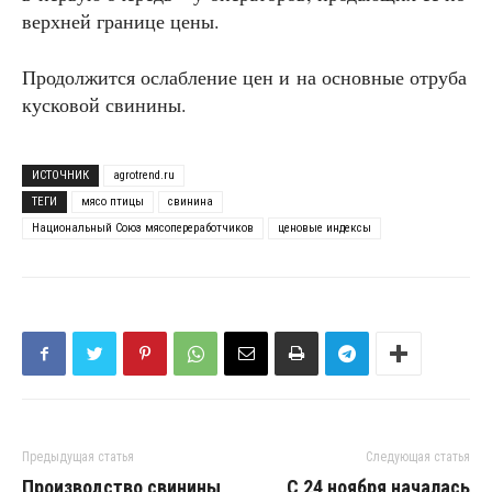
верхней границе цены.
Продолжится ослабление цен и на основные отруба
кусковой свинины.
ИСТОЧНИК
agrotrend.ru
ТЕГИ
мясо птицы
свинина
Национальный Союз мясопереработчиков
ценовые индексы
Предыдущая статья
Следующая статья
Производство свинины
С 24 ноября началась