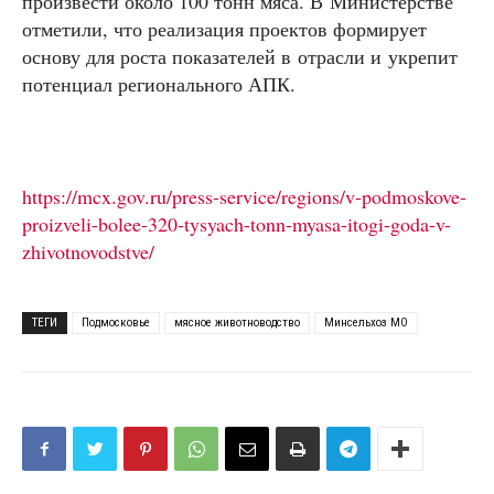
произвести около 100 тонн мяса. В Министерстве
отметили, что реализация проектов формирует
основу для роста показателей в отрасли и укрепит
потенциал регионального АПК.
https://mcx.gov.ru/press-service/regions/v‑podmoskove-
proizveli-bolee-320-tysyach-tonn-myasa-itogi-goda-v-
zhivotnovodstve/
ТЕГИ
Подмосковье
мясное животноводство
Минсельхоз МО