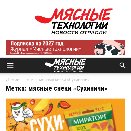
Мясные
технологии
|
Новости
отрасли
Домой
Теги
мясные снеки «Сухиничи»
Метка: мясные снеки «Сухиничи»