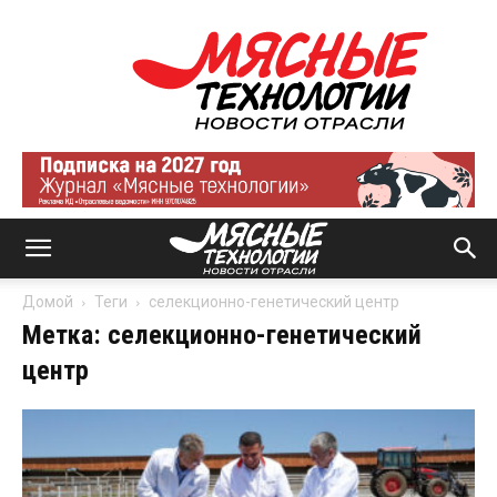
Мясные
технологии
|
Новости
отрасли
Домой
Теги
селекционно-генетический центр
Метка: селекционно-генетический
центр