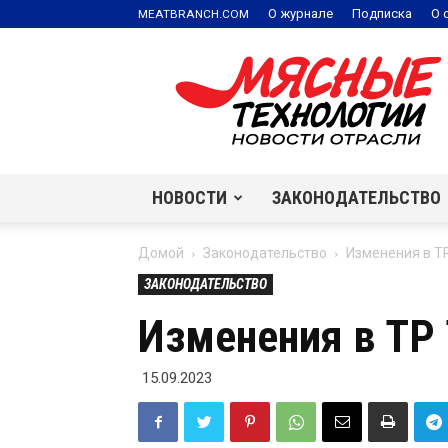
.
О журнале
Подписка
О 
MEATBRANCH
COM
Мясные
технологии
|
Новости
отрасли
НОВОСТИ
ЗАКОНОДАТЕЛЬСТВО
Домой
Законодательство
Изменения в Т
ЗАКОНОДАТЕЛЬСТВО
Изменения в ТР 
15.09.2023