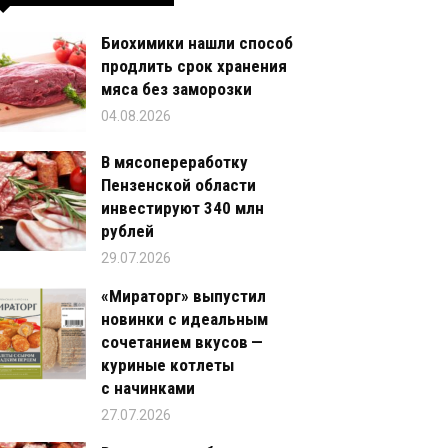
Биохимики нашли способ
продлить срок хранения
мяса без заморозки
04.08.2026
В мясопереработку
Пензенской области
инвестируют 340 млн
рублей
29.07.2026
«Мираторг» выпустил
новинки с идеальным
сочетанием вкусов —
куриные котлеты
с начинками
27.07.2026