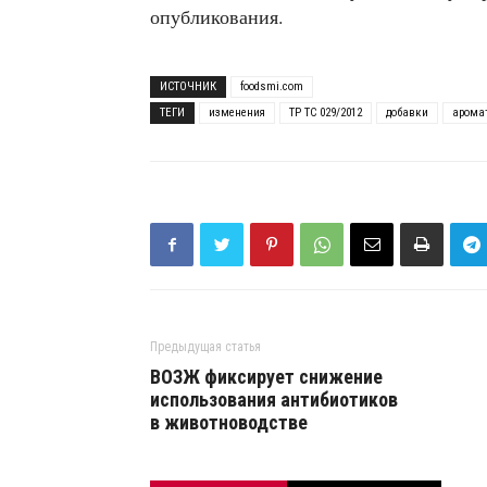
опубликования.
ИСТОЧНИК
foodsmi.com
ТЕГИ
изменения
ТР ТС 029/2012
добавки
арома
Предыдущая статья
ВОЗЖ фиксирует снижение
использования антибиотиков
в животноводстве