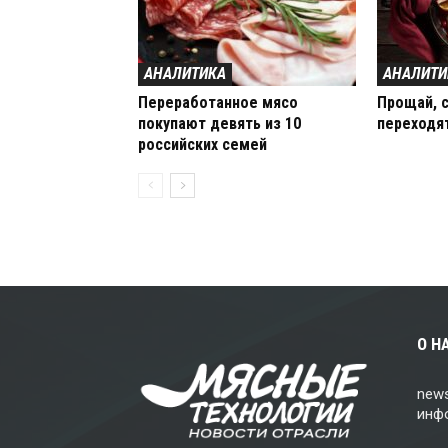
АНАЛИТИКА
АНАЛИТИ
Переработанное мясо
Прощай, с
покупают девять из 10
переходя
российских семей
О Н
news
инф