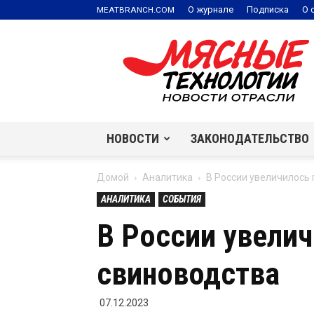
.
О журнале
Подписка
О 
MEATBRANCH
COM
Мясные
технологии
|
Новости
отрасли
НОВОСТИ
ЗАКОНОДАТЕЛЬСТВО
Домой
Аналитика
В России увеличилось
АНАЛИТИКА
СОБЫТИЯ
В России увели
свиноводства
07.12.2023