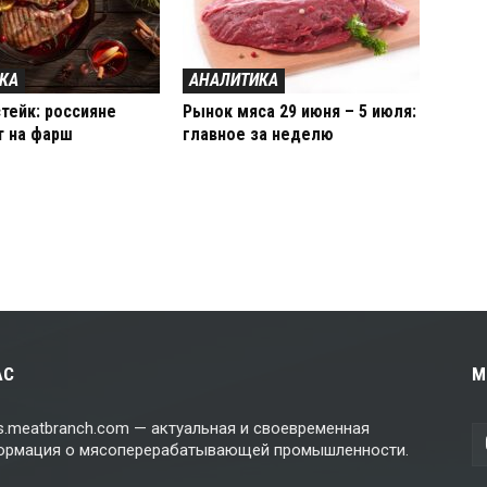
КА
АНАЛИТИКА
тейк: россияне
Рынок мяса 29 июня – 5 июля:
т на фарш
главное за неделю
АС
М
.meatbranch.com — актуальная и своевременная
ормация о мясоперерабатывающей промышленности.