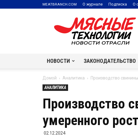
.
О журнале
Подписка
О 
MEATBRANCH
COM
Мясные
технологии
|
Новости
отрасли
НОВОСТИ
ЗАКОНОДАТЕЛЬСТВО
Домой
Аналитика
Производство свинины 
АНАЛИТИКА
Производство св
умеренного рос
02.12.2024