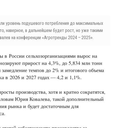
ли уровень подушевого потребления до максимальных
то, наверное, в дальнейшем будет рост, но уже такими
валев на конференции «Агротренды 2024 – 2025».
ны в России сельхозорганизациями вырос на
гнозируют прирост на 4,3%, до 5,834 млн тонн
я замедление темпов до 2% и итогового объема
ка в 2026 и 2027 годах — 4,2 и 1,1%.
иросты производства, хотя и кратно сократятся,
о словам Юрия Ковалева, такой дополнительный
ия рынка и будет достаточным для
са.
 статей себестоимости производства за