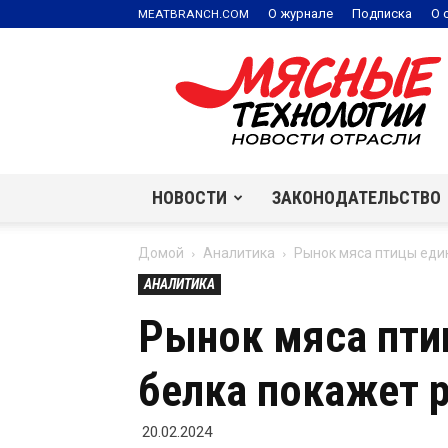
.
О журнале
Подписка
О 
MEATBRANCH
COM
Мясные
технологии
|
Новости
отрасли
НОВОСТИ
ЗАКОНОДАТЕЛЬСТВО
Домой
Аналитика
Рынок мяса птицы един
АНАЛИТИКА
Рынок мяса пти
белка покажет р
20.02.2024