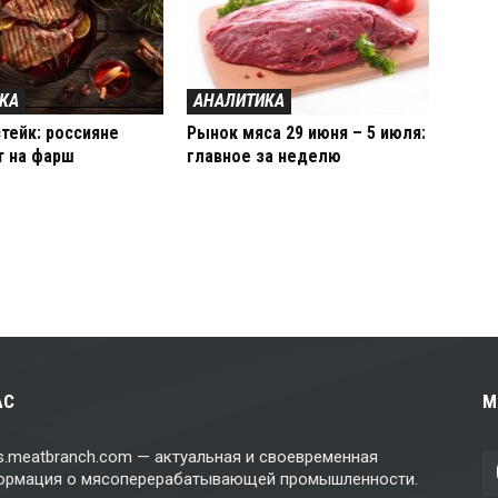
КА
АНАЛИТИКА
тейк: россияне
Рынок мяса 29 июня – 5 июля:
т на фарш
главное за неделю
АС
М
.meatbranch.com — актуальная и своевременная
ормация о мясоперерабатывающей промышленности.