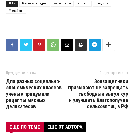
ТЕГИ
Россельхознадзор
мясо птицы
экспорт
говядина
Малайзия
Предыдущая статья
Следующая статья
Для разных социально-
Зоозащитники
экономических классов
призывают не запрещать
ученые придумали
свободный выгул кур
рецепты мясных
и улучшить благополучие
деликатесов
сельхозптиц в РФ
ЕЩЕ ПО ТЕМЕ
ЕЩЕ ОТ АВТОРА