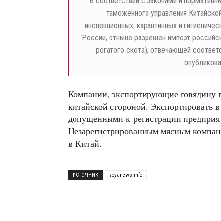
“
В соответствии с законами и нормативн
таможенного управления Китайской
инспекционных, карантинных и гигиеничес
России, отныне разрешен импорт российс
рогатого скота), отвечающей соответ
опубликова
Компании, экспортирующие говядину в
китайской стороной. Экспортировать 
допущенными к регистрации предприят
Незарегистрированным мясным компани
в Китай.
ИСТОЧНИК
soyanews.info