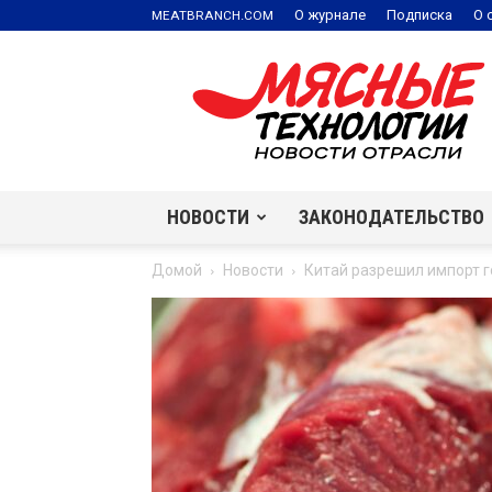
.
О журнале
Подписка
О 
MEATBRANCH
COM
Мясные
технологии
|
Новости
отрасли
НОВОСТИ
ЗАКОНОДАТЕЛЬСТВО
Домой
Новости
Китай разрешил импорт г