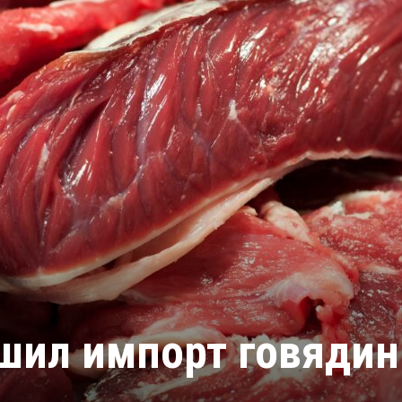
шил импорт говяди