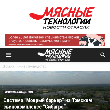
Мясные
технологии
|
Новости
отрасли
Домой
Животноводство
ЖИВОТНОВОДСТВО
Система “Мокрый барьер” на Томском
свинокомплексе “Сибагро”