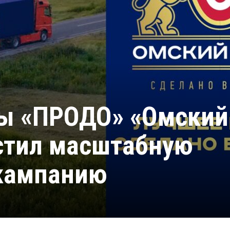
пы «ПРОДО» «Омский
стил масштабную
кампанию