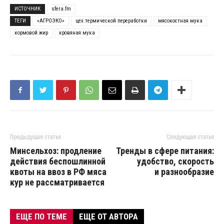
ИСТОЧНИК
sfera.fm
ТЕГИ
«АГРОЭКО»
цех термической переработки
мясокостная мука
кормовой жир
кровяная мука
Предыдущая статья
Следующая статья
Минсельхоз: продление
Тренды в сфере питания:
действия беспошлинной
удобство, скорость
квоты на ввоз в РФ мяса
и разнообразие
кур не рассматривается
ЕЩЕ ПО ТЕМЕ
ЕЩЕ ОТ АВТОРА