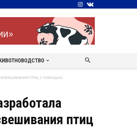
ЖИВОТНОВОДСТВО
 взвешивания птиц с помощью...
азработала
звешивания птиц