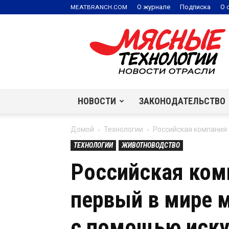
.
О журнале
Подписка
О 
MEATBRANCH
COM
Мясные
технологии
|
Новости
отрасли
НОВОСТИ
ЗАКОНОДАТЕЛЬСТВО
Домой
Технологии
Российская компания 
ТЕХНОЛОГИИ
ЖИВОТНОВОДСТВО
Российская ком
первый в мире 
с помощью иску