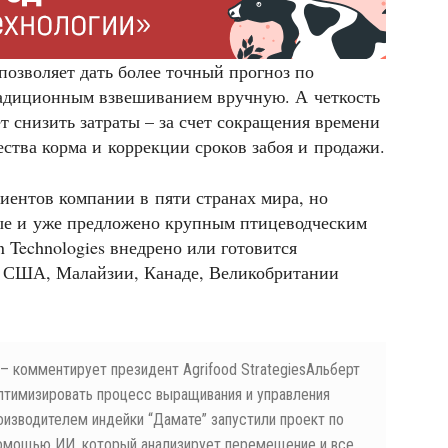
позволяет дать более точный прогноз по
адиционным взвешиванием вручную. А четкость
т снизить затраты – за счет сокращения времени
тва корма и коррекции сроков забоя и продажи.
лиентов компании в пяти странах мира, но
ые и уже предложено крупным птицеводческим
 Technologies внедрено или готовится
в США, Малайзии, Канаде, Великобритании
 комментирует президент Agrifood StrategiesАльберт
птимизировать процесс выращивания и управления
изводителем индейки “Дамате” запустили проект по
помощью ИИ, который анализирует перемещение и все