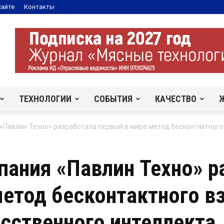
сайте
Контакты
ТЕХНОЛОГИИ
СОБЫТИЯ
КАЧЕСТВО
«Павлин Техно» разработала первый в мире метод бесконтактного
пания «Павлин Техно» р
метод бесконтактного в
сственного интеллекта