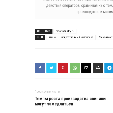
действия оператора, сравнивая их с тем
производство и миним
ИСТОЧНИК
meatindustry.ru
ТЕГИ
птица
искусственный интеллект
бесконтакт
Предыдущая статья
Темпы роста производства свинины
могут замедлиться