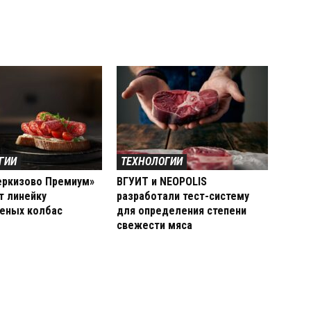
ГИИ
ТЕХНОЛОГИИ
еркизово Премиум»
ВГУИТ и NEOPOLIS
т линейку
разработали тест-систему
еных колбас
для определения степени
свежести мяса